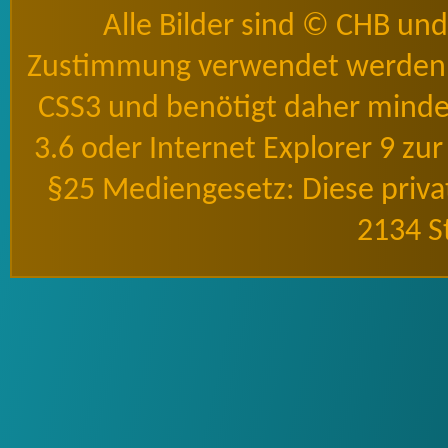
Alle Bilder sind © CHB un
Zustimmung verwendet werden 
CSS3 und benötigt daher mindes
3.6 oder Internet Explorer 9 zu
§25 Mediengesetz: Diese priv
2134 S