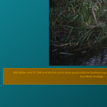
Alle Bilder sind © CHB und dürfen nicht ohne ausdrückliche Zustimmung 
korrekten Anzeige — 