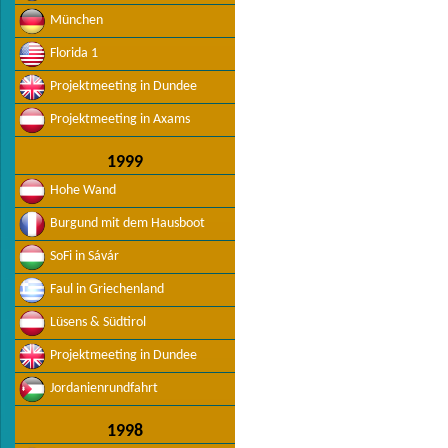
München
Florida 1
Projektmeeting in Dundee
Projektmeeting in Axams
1999
Hohe Wand
Burgund mit dem Hausboot
SoFi in Sávár
Faul in Griechenland
Lüsens & Südtirol
Projektmeeting in Dundee
Jordanienrundfahrt
1998