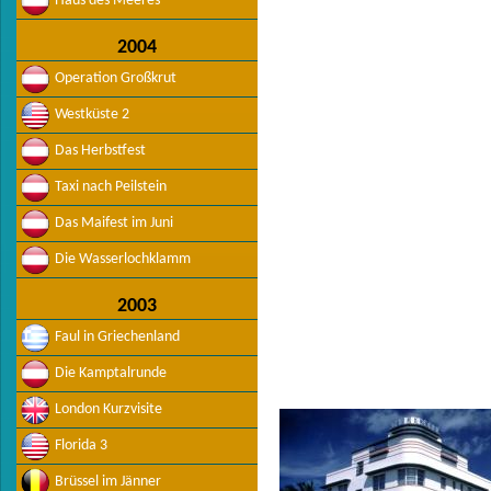
Haus des Meeres
2004
Operation Großkrut
Westküste 2
Das Herbstfest
Taxi nach Peilstein
Das Maifest im Juni
Die Wasserlochklamm
2003
Faul in Griechenland
Die Kamptalrunde
London Kurzvisite
Florida 3
Brüssel im Jänner