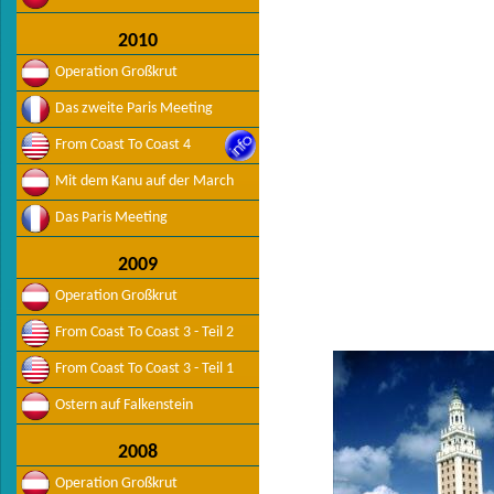
2010
Operation Großkrut
Das zweite Paris Meeting
From Coast To Coast 4
Mit dem Kanu auf der March
Das Paris Meeting
2009
Operation Großkrut
From Coast To Coast 3 - Teil 2
From Coast To Coast 3 - Teil 1
Ostern auf Falkenstein
2008
Operation Großkrut