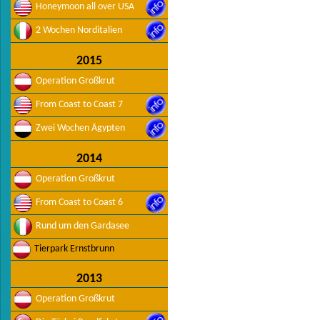
Honeymoon all over USA
2 Wochen Norditalien
2015
Operation Großkrut
From Coast to Coast 7
Zwei Wochen Ägypten
2014
Operation Großkrut
From Coast to Coast 6
Rund um den Gardasee
Tierpark Ernstbrunn
2013
Operation Großkrut