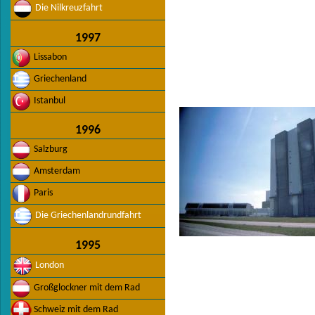
Die Nilkreuzfahrt
1997
Lissabon
Griechenland
Istanbul
1996
Salzburg
Amsterdam
Paris
Die Griechenlandrundfahrt
1995
London
Großglockner mit dem Rad
Schweiz mit dem Rad