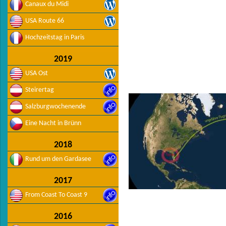
Canaux du Midi
USA Route 66
Hochzeitstag in Paris
2019
USA Ost
Steirertag
Salzburgwochenende
Eine Nacht in Brünn
2018
Rund um den Gardasee
2017
From Coast To Coast 9
2016