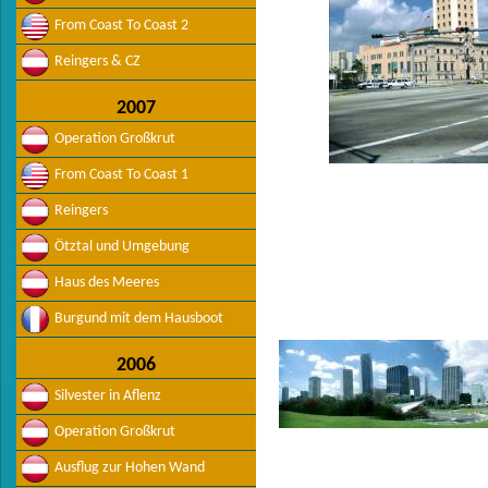
From Coast To Coast 2
Reingers & CZ
2007
Operation Großkrut
From Coast To Coast 1
Reingers
Ötztal und Umgebung
Haus des Meeres
Burgund mit dem Hausboot
2006
Silvester in Aflenz
Operation Großkrut
Ausflug zur Hohen Wand