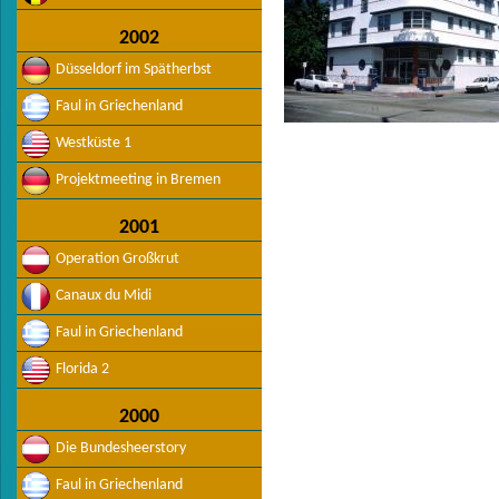
2002
Düsseldorf im Spätherbst
Faul in Griechenland
Westküste 1
Projektmeeting in Bremen
2001
Operation Großkrut
Canaux du Midi
Faul in Griechenland
Florida 2
2000
Die Bundesheerstory
Faul in Griechenland