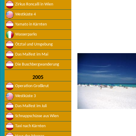
Zirkus Roncalli in Wien
Westküste 4
Yamato in Kärnten
Wasserparks
Ötztal und Umgebung
Das Maifest im Mai
Die Buschbergwanderung
2005
Operation Großkrut
Westküste 3
Das Maifest im Juli
Schnappschüsse aus Wien
Taxi nach Kärnten