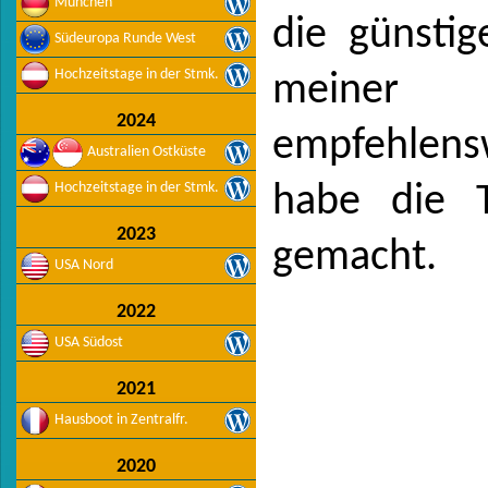
München
die günstig
Südeuropa Runde West
Hochzeitstage in der Stmk.
meine
2024
empfehlen
Australien Ostküste
Hochzeitstage in der Stmk.
habe die 
2023
gemacht.
USA Nord
2022
USA Südost
2021
Hausboot in Zentralfr.
2020