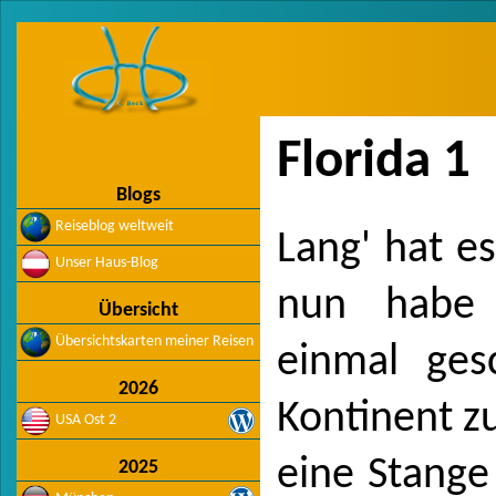
Florida 1
Blogs
Reiseblog weltweit
Lang' hat e
Unser Haus-Blog
nun habe
Übersicht
Übersichtskarten meiner Reisen
einmal ges
2026
Kontinent zu
USA Ost 2
eine Stange
2025