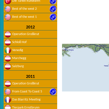
Die Türkei Rundfahrt
Best of the west 2
Best of the west 1
2012
Operation Großkrut
Schloß Hof
Venedig
Marchegg
Salzburg
2011
Operation Großkrut
From Coast To Coast 5
Das Biarritz Meeting
Tierpark Ernstbrunn