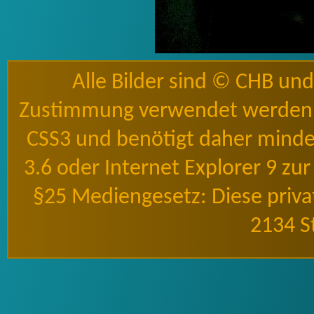
Alle Bilder sind © CHB un
Zustimmung verwendet werden 
CSS3 und benötigt daher mindes
3.6 oder Internet Explorer 9 zu
§25 Mediengesetz: Diese priv
2134 S