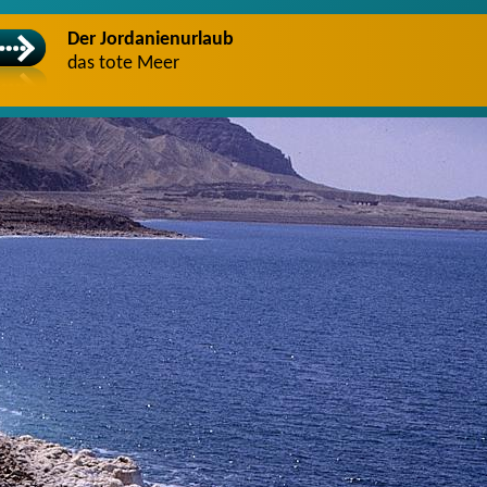
Der Jordanienurlaub
das tote Meer