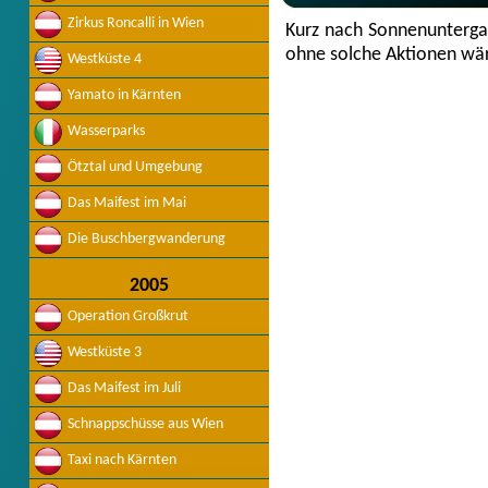
Zirkus Roncalli in Wien
Kurz nach Sonnenunterga
ohne solche Aktionen wäre
Westküste 4
Yamato in Kärnten
Wasserparks
Ötztal und Umgebung
Das Maifest im Mai
Die Buschbergwanderung
2005
Operation Großkrut
Westküste 3
Das Maifest im Juli
Schnappschüsse aus Wien
Taxi nach Kärnten