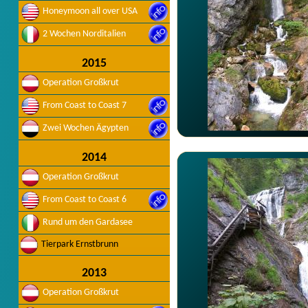
Honeymoon all over USA
2 Wochen Norditalien
2015
Operation Großkrut
From Coast to Coast 7
Zwei Wochen Ägypten
2014
Operation Großkrut
From Coast to Coast 6
Rund um den Gardasee
Tierpark Ernstbrunn
2013
Operation Großkrut