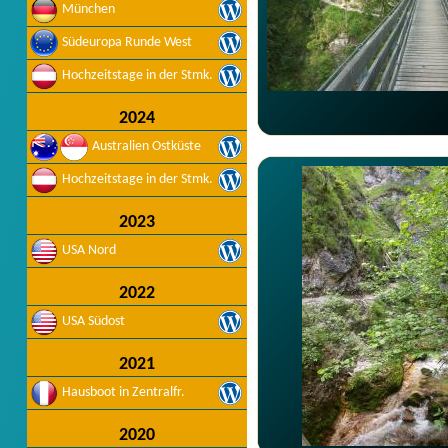
München
Südeuropa Runde West
Hochzeitstage in der Stmk.
2024
Australien Ostküste
Hochzeitstage in der Stmk.
2023
USA Nord
2022
USA Südost
2021
Hausboot in Zentralfr.
2020