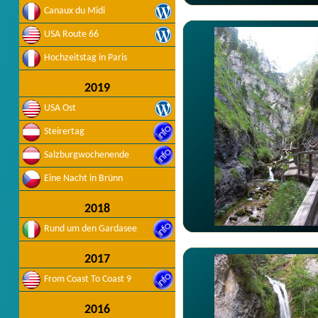
Canaux du Midi
USA Route 66
Hochzeitstag in Paris
2019
USA Ost
Steirertag
Salzburgwochenende
Eine Nacht in Brünn
2018
Rund um den Gardasee
2017
From Coast To Coast 9
2016