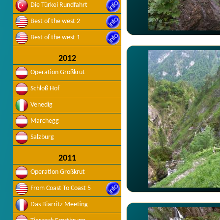
Die Türkei Rundfahrt
Best of the west 2
Best of the west 1
2012
Operation Großkrut
Schloß Hof
Venedig
Marchegg
Salzburg
2011
Operation Großkrut
From Coast To Coast 5
Das Biarritz Meeting