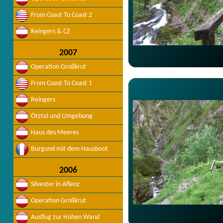
From Coast To Coast 2
Reingers & CZ
2007
Operation Großkrut
From Coast To Coast 1
Reingers
Ötztal und Umgebung
Haus des Meeres
Burgund mit dem Hausboot
2006
Silvester in Aflenz
Operation Großkrut
Ausflug zur Hohen Wand