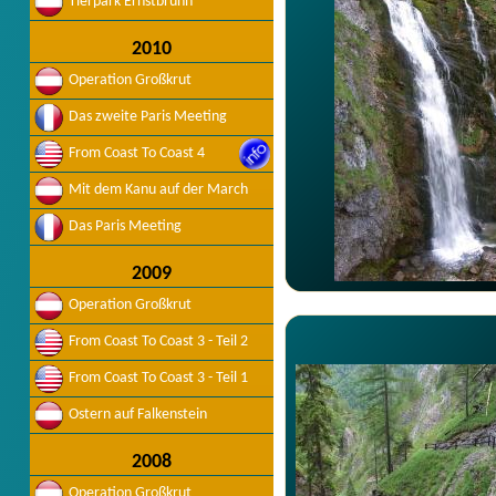
Tierpark Ernstbrunn
2010
Operation Großkrut
Das zweite Paris Meeting
From Coast To Coast 4
Mit dem Kanu auf der March
Das Paris Meeting
2009
Operation Großkrut
From Coast To Coast 3 - Teil 2
From Coast To Coast 3 - Teil 1
Ostern auf Falkenstein
2008
Operation Großkrut