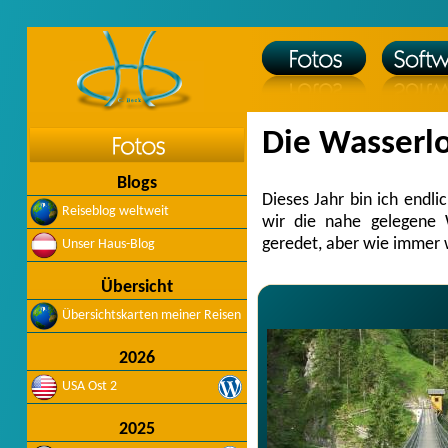
Die Wasserl
Blogs
Dieses Jahr bin ich endl
Reiseblog weltweit
wir die nahe gelegene 
geredet, aber wie immer w
Unser Haus-Blog
Übersicht
Übersichtskarten meiner Reisen
2026
USA Ost 2
2025