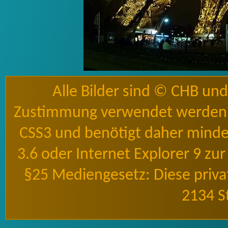
Alle Bilder sind © CHB un
Zustimmung verwendet werden 
CSS3 und benötigt daher mindes
3.6 oder Internet Explorer 9 zu
§25 Mediengesetz: Diese priv
2134 S