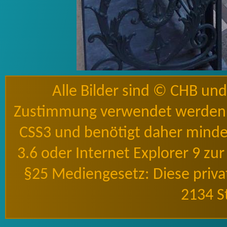
Alle Bilder sind © CHB un
Zustimmung verwendet werden 
CSS3 und benötigt daher mindes
3.6 oder Internet Explorer 9 zu
§25 Mediengesetz: Diese priv
2134 S