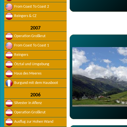
From Coast To Coast 2
Reingers & CZ
2007
Operation Großkrut
From Coast To Coast 1
Reingers
Ötztal und Umgebung
Haus des Meeres
Burgund mit dem Hausboot
2006
Silvester in Aflenz
Operation Großkrut
Ausflug zur Hohen Wand