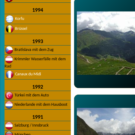
1994
Korfu
Brüssel
1993
Bratislava mit dem Zug
Krimmler Wasserfälle mit dem
Rad
Canaux du Midi
1992
Türkei mit dem Auto
Niederlande mit dem Hausboot
1991
Salzburg / Innsbruck
München