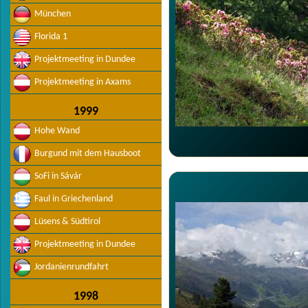
München
Florida 1
Projektmeeting in Dundee
Projektmeeting in Axams
1999
Hohe Wand
Burgund mit dem Hausboot
SoFi in Sávár
Faul in Griechenland
Lüsens & Südtirol
Projektmeeting in Dundee
Jordanienrundfahrt
1998