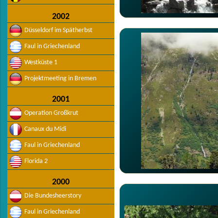
2002
Düsseldorf im Spätherbst
Faul in Griechenland
Westküste 1
Projektmeeting in Bremen
2001
Operation Großkrut
Canaux du Midi
Faul in Griechenland
Florida 2
2000
Die Bundesheerstory
Faul in Griechenland