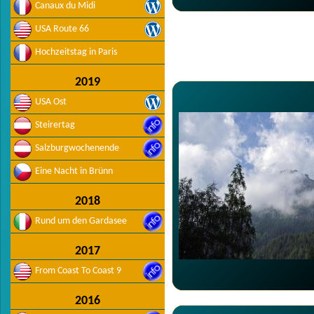
Canaux du Midi
USA Route 66
Hochzeitstag in Paris
2019
USA Ost
Steirertag
Salzburgwochenende
Eine Nacht in Brünn
2018
Rund um den Gardasee
2017
From Coast To Coast 9
2016