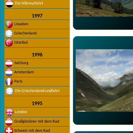
Die Nilkreuzfahrt
1997
Lissabon
Griechenland
Istanbul
1996
Salzburg
Amsterdam
Paris
Die Griechenlandrundfahrt
1995
London
Großglockner mit dem Rad
Schweiz mit dem Rad