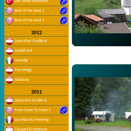
Die Türkei Rundfahrt
Best of the west 2
Best of the west 1
2012
Operation Großkrut
Schloß Hof
Venedig
Marchegg
Salzburg
2011
Operation Großkrut
From Coast To Coast 5
Das Biarritz Meeting
Tierpark Ernstbrunn