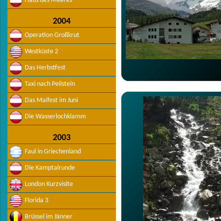
Haus des Meeres
2004
Operation Großkrut
Westküste 2
Das Herbstfest
Taxi nach Peilstein
Das Maifest im Juni
Die Wasserlochklamm
2003
Faul in Griechenland
Die Kamptalrunde
London Kurzvisite
Florida 3
Brüssel im Jänner