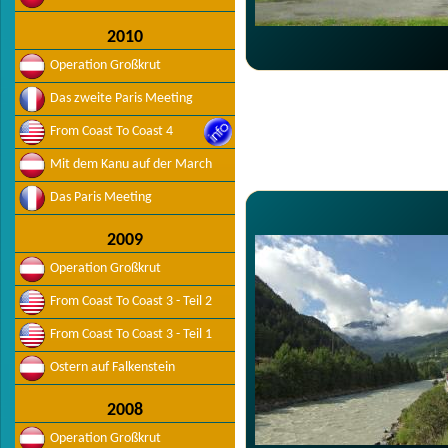
2010
Operation Großkrut
Das zweite Paris Meeting
From Coast To Coast 4
Mit dem Kanu auf der March
Das Paris Meeting
2009
Operation Großkrut
From Coast To Coast 3 - Teil 2
From Coast To Coast 3 - Teil 1
Ostern auf Falkenstein
2008
Operation Großkrut