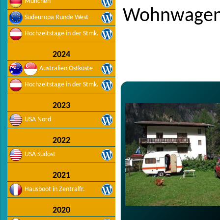
München
Wohnwagen 
Südeuropa Runde West
Hochzeitstage in der Stmk.
2024
Australien Ostküste
Hochzeitstage in der Stmk.
2023
USA Nord
2022
USA Südost
2021
Hausboot in Zentralfr.
2020