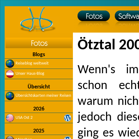
Ötztal 20
Blogs
Reiseblog weltweit
Wenn's im
Unser Haus-Blog
schon ech
Übersicht
Übersichtskarten meiner Reisen
warum nicht
2026
jedoch dies
USA Ost 2
ging es wie
2025