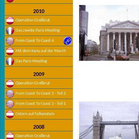
2010
Operation Großkrut
Das zweite Paris Meeting
From Coast To Coast 4
Mit dem Kanu auf der March
Das Paris Meeting
2009
Operation Großkrut
From Coast To Coast 3 - Teil 2
From Coast To Coast 3 - Teil 1
Ostern auf Falkenstein
2008
Operation Großkrut