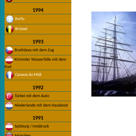
1994
Korfu
Brüssel
1993
Bratislava mit dem Zug
Krimmler Wasserfälle mit dem
Rad
Canaux du Midi
1992
Türkei mit dem Auto
Niederlande mit dem Hausboot
1991
Salzburg / Innsbruck
München