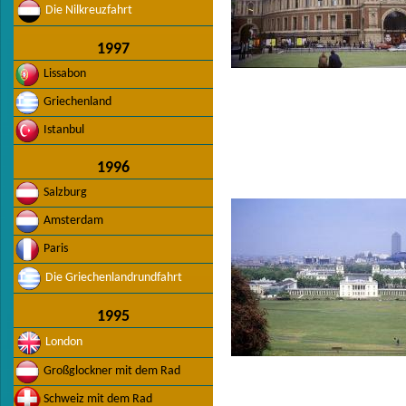
Die Nilkreuzfahrt
1997
Lissabon
Griechenland
Istanbul
1996
Salzburg
Amsterdam
Paris
Die Griechenlandrundfahrt
1995
London
Großglockner mit dem Rad
Schweiz mit dem Rad