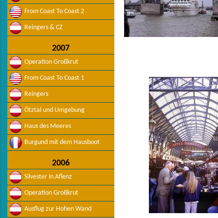
From Coast To Coast 2
Reingers & CZ
2007
Operation Großkrut
From Coast To Coast 1
Reingers
Ötztal und Umgebung
Haus des Meeres
Burgund mit dem Hausboot
2006
Silvester in Aflenz
Operation Großkrut
Ausflug zur Hohen Wand