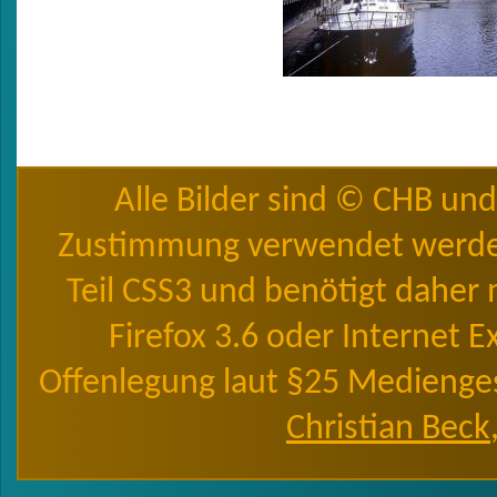
Alle Bilder sind © CHB un
Zustimmung verwendet werde
Teil CSS3 und benötigt daher
Firefox 3.6 oder Internet 
Offenlegung laut §25 Medienges
Christian Beck