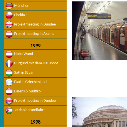
München
Florida 1
Projektmeeting in Dundee
Projektmeeting in Axams
1999
Hohe Wand
Burgund mit dem Hausboot
SoFi in Sávár
Faul in Griechenland
Lüsens & Südtirol
Projektmeeting in Dundee
Jordanienrundfahrt
1998