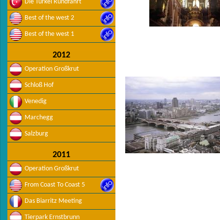
Die Türkei Rundfahrt
Best of the west 2
Best of the west 1
2012
Operation Großkrut
Schloß Hof
Venedig
Marchegg
Salzburg
2011
Operation Großkrut
From Coast To Coast 5
Das Biarritz Meeting
Tierpark Ernstbrunn