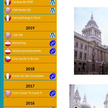
Canaux du Midi
USA Route 66
Hochzeitstag in Paris
2019
USA Ost
Steirertag
Salzburgwochenende
Eine Nacht in Brünn
2018
Rund um den Gardasee
2017
From Coast To Coast 9
2016