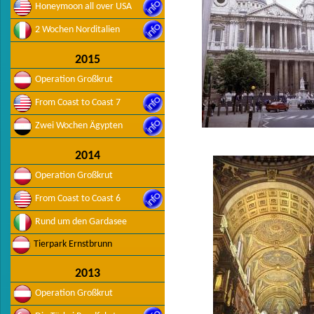
Honeymoon all over USA
2 Wochen Norditalien
2015
Operation Großkrut
From Coast to Coast 7
Zwei Wochen Ägypten
2014
Operation Großkrut
From Coast to Coast 6
Rund um den Gardasee
Tierpark Ernstbrunn
2013
Operation Großkrut