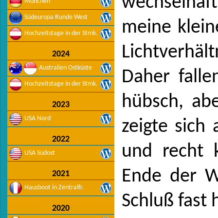
wechselhaf
München
Südeuropa Runde West
meine klein
Hochzeitstage in der Stmk.
Lichtverhä
2024
Australien Ostküste
Daher falle
Hochzeitstage in der Stmk.
hübsch, abe
2023
USA Nord
zeigte sich
2022
und recht 
USA Südost
Ende der 
2021
Hausboot in Zentralfr.
Schluß fast 
2020