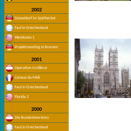
2002
Düsseldorf im Spätherbst
Faul in Griechenland
Westküste 1
Projektmeeting in Bremen
2001
Operation Großkrut
Canaux du Midi
Faul in Griechenland
Florida 2
2000
Die Bundesheerstory
Faul in Griechenland