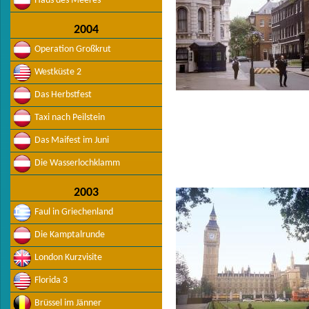
Haus des Meeres
2004
Operation Großkrut
Westküste 2
Das Herbstfest
Taxi nach Peilstein
Das Maifest im Juni
Die Wasserlochklamm
2003
Faul in Griechenland
Die Kamptalrunde
London Kurzvisite
Florida 3
Brüssel im Jänner