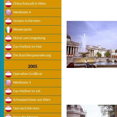
Zirkus Roncalli in Wien
Westküste 4
Yamato in Kärnten
Wasserparks
Ötztal und Umgebung
Das Maifest im Mai
Die Buschbergwanderung
2005
Operation Großkrut
Westküste 3
Das Maifest im Juli
Schnappschüsse aus Wien
Taxi nach Kärnten