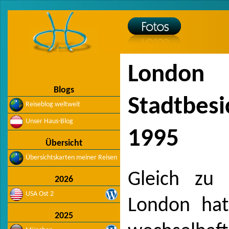
London
Blogs
Stadtbesi
Reiseblog weltweit
Unser Haus-Blog
1995
Übersicht
Übersichtskarten meiner Reisen
Gleich zu 
2026
USA Ost 2
London hat
2025