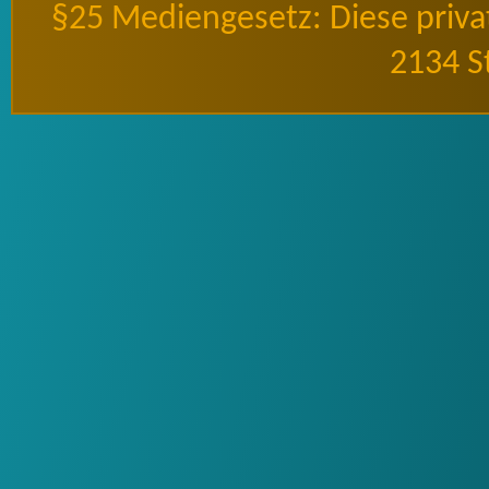
§25 Mediengesetz: Diese priv
2134 S