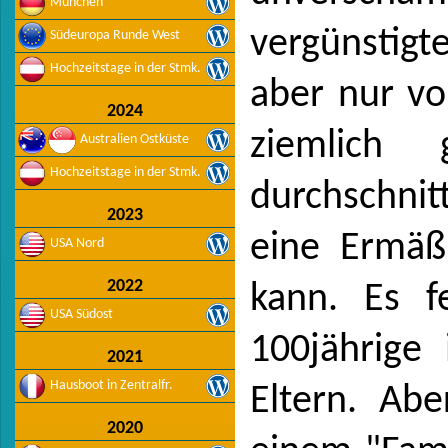
München
vergünstigt
Südeuropa Runde West
Hochzeitstage in der Stmk.
aber nur vo
2024
ziemlich
Australien Ostküste
Hochzeitstage in der Stmk.
durchschnit
2023
eine Ermäß
USA Nord
2022
kann. Es f
USA Südost
100jährige 
2021
Hausboot in Zentralfr.
Eltern. Abe
2020