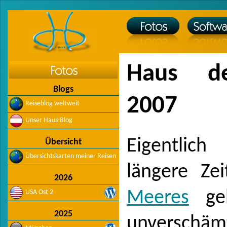
Haus d
Blogs
2007
Reiseblog weltweit
Unser Haus-Blog
Eigentlic
Übersicht
Übersichtskarten meiner Reisen
längere Ze
2026
Meeres
geh
USA Ost 2
2025
unverschäm