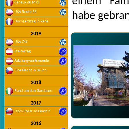
einem "Fami
Canaux du Midi
USA Route 66
habe gebran
Hochzeitstag in Paris
2019
USA Ost
Steirertag
Salzburgwochenende
Eine Nacht in Brünn
2018
Rund um den Gardasee
2017
From Coast To Coast 9
2016