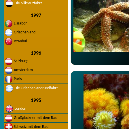
Die Nilkreuzfahrt
1997
Lissabon
Griechenland
Istanbul
1996
Salzburg
Amsterdam
Paris
Die Griechenlandrundfahrt
1995
London
Großglockner mit dem Rad
Schweiz mit dem Rad