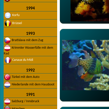
1994
Korfu
Brüssel
1993
Bratislava mit dem Zug
Krimmler Wasserfälle mit dem
Rad
Canaux du Midi
1992
Türkei mit dem Auto
Niederlande mit dem Hausboot
1991
Salzburg / Innsbruck
München