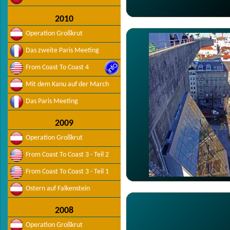
2010
Operation Großkrut
Das zweite Paris Meeting
From Coast To Coast 4
Mit dem Kanu auf der March
Das Paris Meeting
2009
Operation Großkrut
From Coast To Coast 3 - Teil 2
From Coast To Coast 3 - Teil 1
Ostern auf Falkenstein
2008
Operation Großkrut