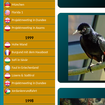
München
Florida 1
Projektmeeting in Dundee
Projektmeeting in Axams
1999
Hohe Wand
Burgund mit dem Hausboot
SoFi in Sávár
Faul in Griechenland
Lüsens & Südtirol
Projektmeeting in Dundee
Jordanienrundfahrt
1998