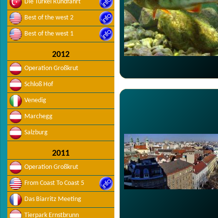
Die Türkei Rundfahrt
Best of the west 2
Best of the west 1
2012
Operation Großkrut
Schloß Hof
Venedig
Marchegg
Salzburg
2011
Operation Großkrut
From Coast To Coast 5
Das Biarritz Meeting
Tierpark Ernstbrunn