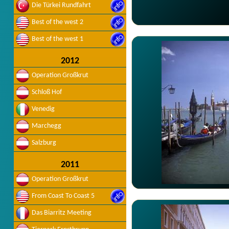
Die Türkei Rundfahrt
Best of the west 2
Best of the west 1
2012
Operation Großkrut
Schloß Hof
Venedig
Marchegg
Salzburg
2011
Operation Großkrut
From Coast To Coast 5
Das Biarritz Meeting