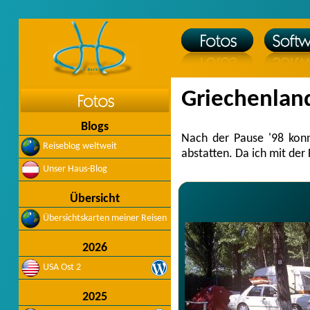
Griechenlan
Blogs
Nach der Pause '98 konn
Reiseblog weltweit
abstatten. Da ich mit der
Unser Haus-Blog
Übersicht
Übersichtskarten meiner Reisen
2026
USA Ost 2
2025