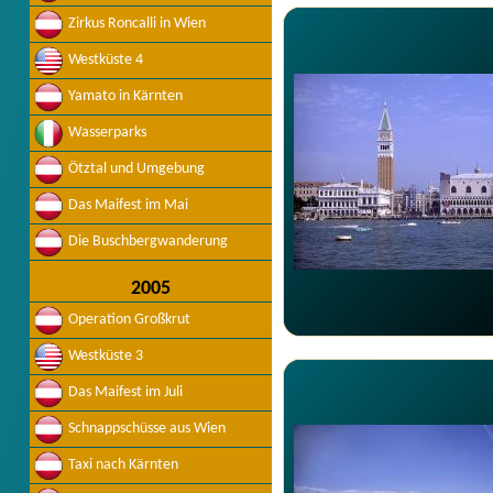
Zirkus Roncalli in Wien
Westküste 4
Yamato in Kärnten
Wasserparks
Ötztal und Umgebung
Das Maifest im Mai
Die Buschbergwanderung
2005
Operation Großkrut
Westküste 3
Das Maifest im Juli
Schnappschüsse aus Wien
Taxi nach Kärnten