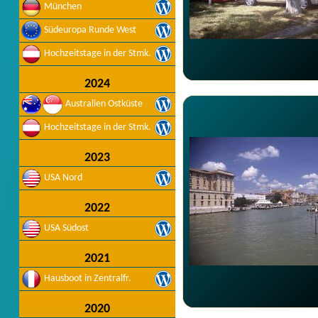
München
Südeuropa Runde West
Hochzeitstage in der Stmk.
2024
Australien Ostküste
Hochzeitstage in der Stmk.
2023
USA Nord
2022
USA Südost
2021
Hausboot in Zentralfr.
2020