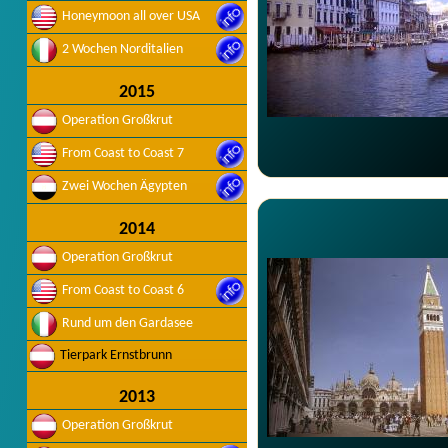
Honeymoon all over USA
2 Wochen Norditalien
2015
Operation Großkrut
From Coast to Coast 7
Zwei Wochen Ägypten
2014
Operation Großkrut
From Coast to Coast 6
Rund um den Gardasee
Tierpark Ernstbrunn
2013
Operation Großkrut