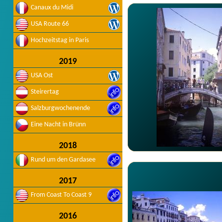
Canaux du Midi
USA Route 66
Hochzeitstag in Paris
2019
USA Ost
Steirertag
Salzburgwochenende
Eine Nacht in Brünn
2018
Rund um den Gardasee
2017
From Coast To Coast 9
2016