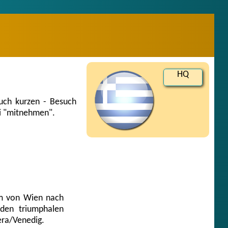
HQ
uch kurzen - Besuch
si "mitnehmen".
km von Wien nach
den triumphalen
era/Venedig.