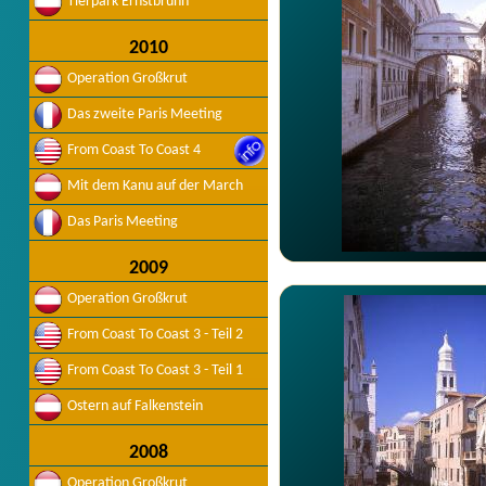
Tierpark Ernstbrunn
2010
Operation Großkrut
Das zweite Paris Meeting
From Coast To Coast 4
Mit dem Kanu auf der March
Das Paris Meeting
2009
Operation Großkrut
From Coast To Coast 3 - Teil 2
From Coast To Coast 3 - Teil 1
Ostern auf Falkenstein
2008
Operation Großkrut