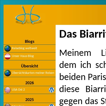
Das Biarr
Blogs
Reiseblog weltweit
Meinem Lie
Unser Haus-Blog
dem ich sch
Übersicht
Übersichtskarten meiner Reisen
beiden Pari
2026
diese Biarr
USA Ost 2
gegen das S
2025