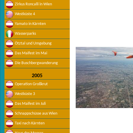
Zirkus Roncalli in Wien
Westküste 4
Yamato in Kärnten
Wasserparks
Ötztal und Umgebung
Das Maifest im Mai
Die Buschbergwanderung
2005
Operation Großkrut
Westküste 3
Das Maifest im Juli
Schnappschüsse aus Wien
Taxi nach Kärnten