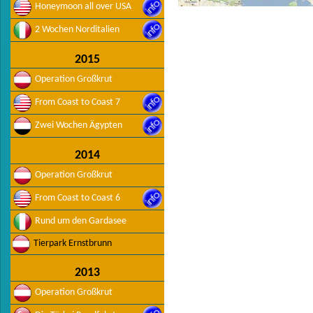
Honeymoon all over USA
2 Wochen Norditalien
2015
Operation Großkrut
From Coast to Coast 7
Zwei Wochen Ägypten
2014
Operation Großkrut
From Coast to Coast 6
Rund um den Gardasee
Tierpark Ernstbrunn
2013
Operation Großkrut