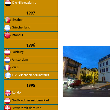
Die Nilkreuzfahrt
1997
Lissabon
Griechenland
Istanbul
1996
Salzburg
Amsterdam
Paris
Die Griechenlandrundfahrt
1995
London
Großglockner mit dem Rad
Schweiz mit dem Rad