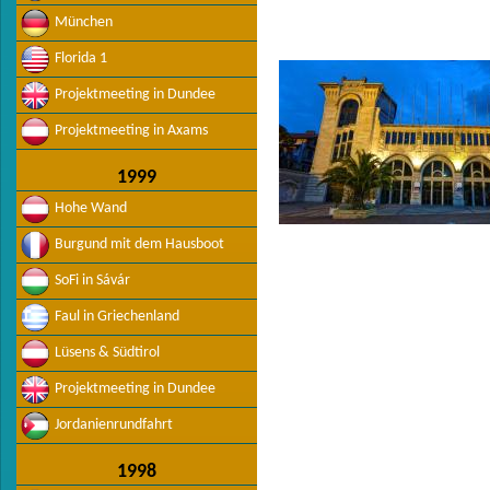
München
Florida 1
Projektmeeting in Dundee
Projektmeeting in Axams
1999
Hohe Wand
Burgund mit dem Hausboot
SoFi in Sávár
Faul in Griechenland
Lüsens & Südtirol
Projektmeeting in Dundee
Jordanienrundfahrt
1998