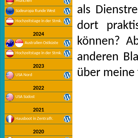
München
als Dienstr
Südeuropa Runde West
Hochzeitstage in der Stmk.
dort prakti
2024
können? Ab
Australien Ostküste
Hochzeitstage in der Stmk.
anderen Blat
2023
über meine f
USA Nord
2022
USA Südost
2021
Hausboot in Zentralfr.
2020