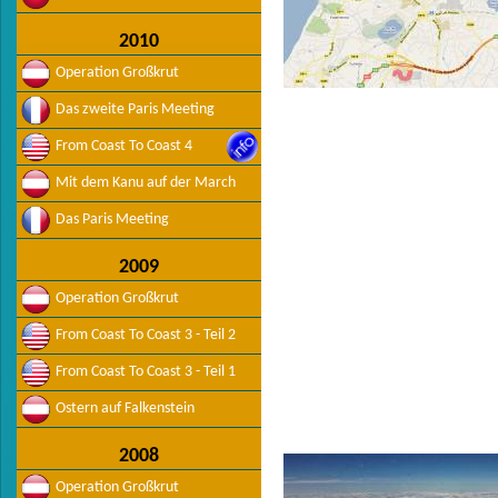
2010
Operation Großkrut
Das zweite Paris Meeting
From Coast To Coast 4
Mit dem Kanu auf der March
Das Paris Meeting
2009
Operation Großkrut
From Coast To Coast 3 - Teil 2
From Coast To Coast 3 - Teil 1
Ostern auf Falkenstein
2008
Operation Großkrut