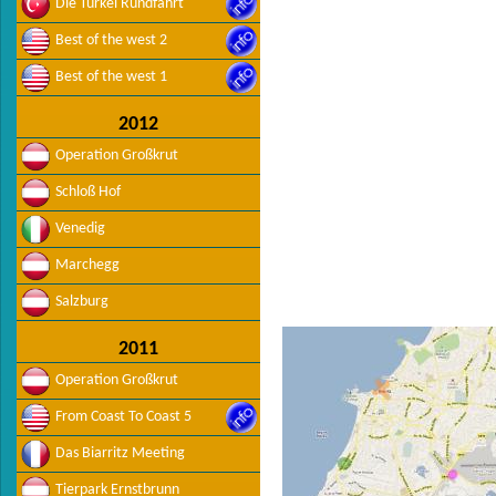
Die Türkei Rundfahrt
Best of the west 2
Best of the west 1
2012
Operation Großkrut
Schloß Hof
Venedig
Marchegg
Salzburg
2011
Operation Großkrut
From Coast To Coast 5
Das Biarritz Meeting
Tierpark Ernstbrunn