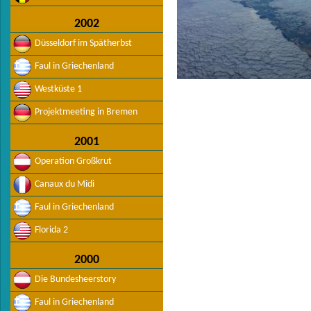
2002
Düsseldorf im Spätherbst
Faul in Griechenland
Westküste 1
Projektmeeting in Bremen
2001
Operation Großkrut
Canaux du Midi
Faul in Griechenland
Florida 2
2000
Die Bundesheerstory
Faul in Griechenland