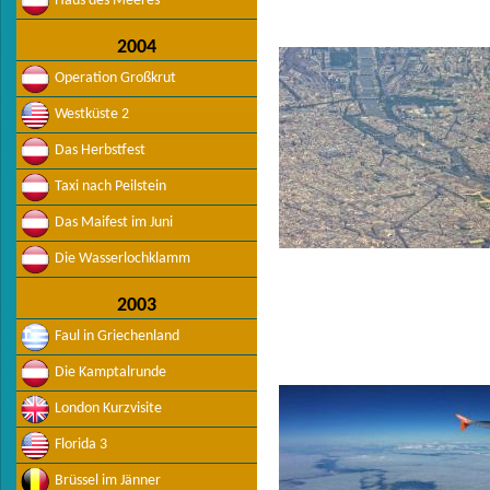
Haus des Meeres
2004
Operation Großkrut
Westküste 2
Das Herbstfest
Taxi nach Peilstein
Das Maifest im Juni
Die Wasserlochklamm
2003
Faul in Griechenland
Die Kamptalrunde
London Kurzvisite
Florida 3
Brüssel im Jänner