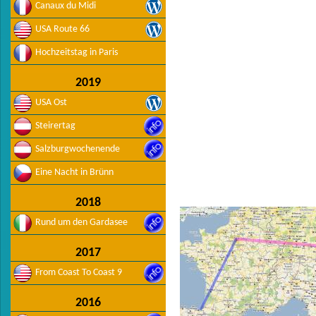
Canaux du Midi
USA Route 66
Hochzeitstag in Paris
2019
USA Ost
Steirertag
Salzburgwochenende
Eine Nacht in Brünn
2018
Rund um den Gardasee
2017
From Coast To Coast 9
2016