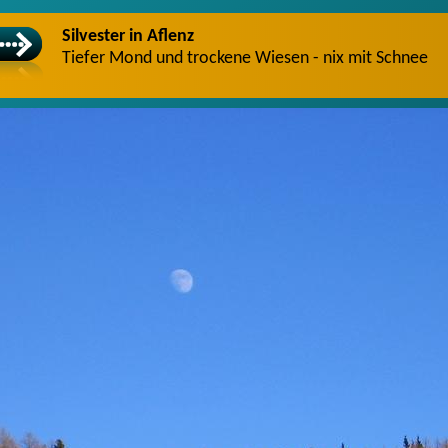
Silvester in Aflenz
Tiefer Mond und trockene Wiesen - nix mit Schnee