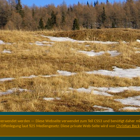
verwendet werden — Diese Webseite verwendet zum Teil CSS3 und benötigt daher minde
Offenlegung laut §25 Mediengesetz: Diese private Web-Seite wird von
Christian Beck